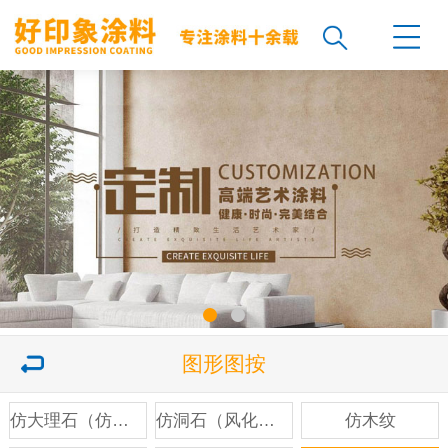
图形图按
仿大理石（仿石材）
仿洞石（风化石）
仿木纹